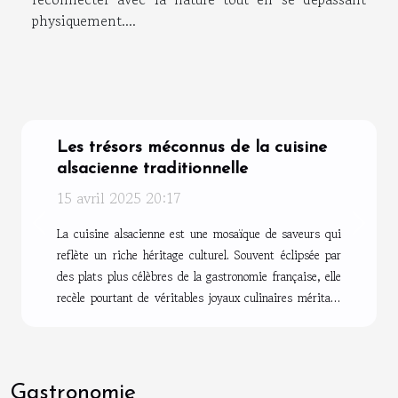
physiquement....
Les trésors méconnus de la cuisine
alsacienne traditionnelle
15 avril 2025 20:17
Previous
Next
La cuisine alsacienne est une mosaïque de saveurs qui
reflète un riche héritage culturel. Souvent éclipsée par
des plats plus célèbres de la gastronomie française, elle
recèle pourtant de véritables joyaux culinaires méritant
d'être mis en lumière. Ce voyage gustatif révèle des
spécialités moins connues du grand public, invitant les
amateurs de bonne chère à une exploration savoureuse
des traditions alsaciennes. Les origines de la
Gastronomie