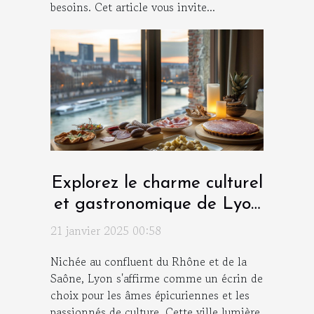
besoins. Cet article vous invite...
Explorez le charme culturel
et gastronomique de Lyon
depuis un hôtel de luxe
21 janvier 2025 00:58
Nichée au confluent du Rhône et de la
Saône, Lyon s'affirme comme un écrin de
choix pour les âmes épicuriennes et les
passionnés de culture. Cette ville lumière,