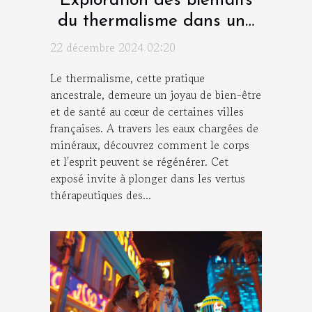
Exploration des bienfaits
du thermalisme dans une
ville thermale française
22 décembre 2024 02:20
Le thermalisme, cette pratique
ancestrale, demeure un joyau de bien-être
et de santé au cœur de certaines villes
françaises. A travers les eaux chargées de
minéraux, découvrez comment le corps
et l'esprit peuvent se régénérer. Cet
exposé invite à plonger dans les vertus
thérapeutiques des...