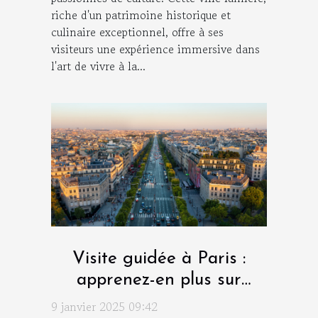
riche d'un patrimoine historique et
culinaire exceptionnel, offre à ses
visiteurs une expérience immersive dans
l'art de vivre à la...
Visite guidée à Paris :
apprenez-en plus sur
l’histoire de notre capitale
9 janvier 2025 09:42