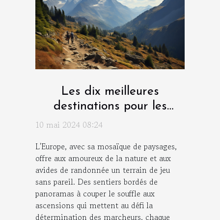
Les dix meilleures
destinations pour les
amateurs de randonnée en
10 mai 2024 08:24
Europe
L'Europe, avec sa mosaïque de paysages,
offre aux amoureux de la nature et aux
avides de randonnée un terrain de jeu
sans pareil. Des sentiers bordés de
panoramas à couper le souffle aux
ascensions qui mettent au défi la
détermination des marcheurs, chaque