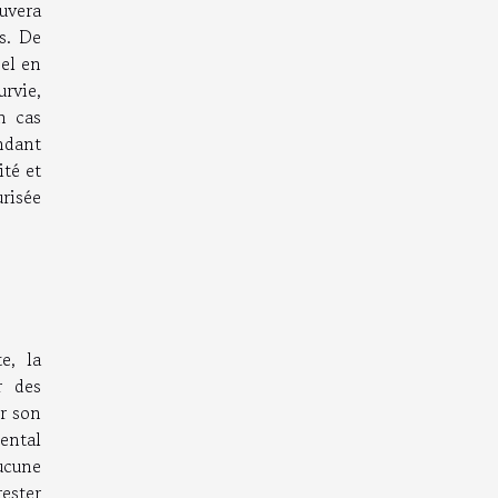
ouvera
rs. De
éel en
rvie,
n cas
ndant
ité et
risée
e, la
r des
r son
mental
aucune
ester