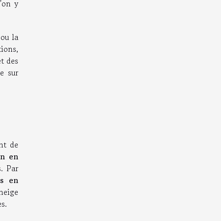
'on y
ou la
tions,
t des
e sur
nt de
on en
s. Par
es en
 neige
s.