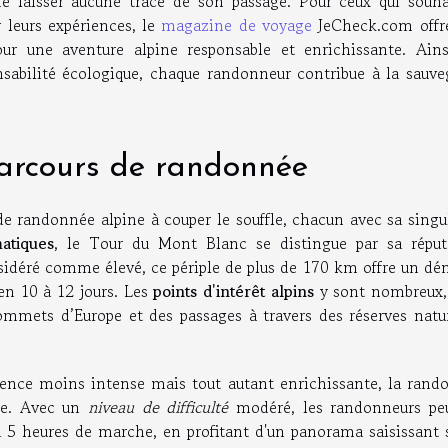
ne laisser aucune trace de son passage. Pour ceux qui souha
 leurs expériences, le
magazine de voyage
JeCheck.com offr
ur une aventure alpine responsable et enrichissante. Ains
nsabilité écologique, chaque randonneur contribue à la sauve
parcours de randonnée
de randonnée alpine à couper le souffle, chacun avec sa singu
matiques
, le Tour du Mont Blanc se distingue par sa réput
idéré comme élevé, ce périple de plus de 170 km offre un dén
en 10 à 12 jours. Les
points d'intérêt alpins
y sont nombreux,
sommets d’Europe et des passages à travers des réserves natur
ience moins intense mais tout autant enrichissante, la rand
nte. Avec un
niveau de difficulté
modéré, les randonneurs pe
à 5 heures de marche, en profitant d'un panorama saisissant s