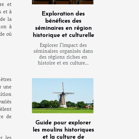
re et
s et à
Exploration des
 de la
bénéfices des
ion à
séminaires en région
de où
historique et culturelle
Explorer l’impact des
séminaires organisés dans
des régions riches en
histoire et en culture...
mètres
r une
sition
variés
vèlent
re de
Guide pour explorer
les moulins historiques
r les
et la culture de