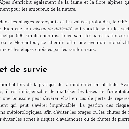
pes s'enrichit également de la faune et la flore alpines qu
ment pour les amoureux de la nature.
dans les alpages verdoyants et les vallées profondes, le GR5 
re. Bien que son
niveau de difficulté
soit variable selon les sec
 quelque 600 km de chemins. Traversant des parcs nationaux e
e ou le Mercantour, ce chemin offre une aventure inoubliabl
hme et les étapes choisies par les randonneurs.
et de survie
mordial lors de la pratique de la randonnée en altitude. Ava
s, il est indispensable de maîtriser les bases de l'
orientati
er une boussole peut s'avérer vital en cas de perte de repère
ent qui peut s'avérer imprévisible. La gestion des
risqu
ons météorologiques, afin d'éviter les orages ou les chutes de
 éviter les zones à risques d'avalanches ou de chutes de pierre