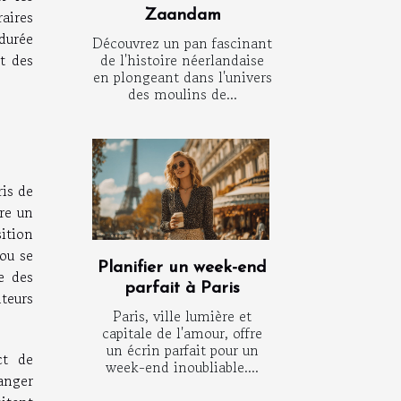
aires
Zaandam
 durée
Découvrez un pan fascinant
de l'histoire néerlandaise
t des
en plongeant dans l'univers
des moulins de...
ris de
re un
ition
 ou se
Planifier un week-end
e des
parfait à Paris
nteurs
Paris, ville lumière et
capitale de l'amour, offre
un écrin parfait pour un
ct de
week-end inoubliable....
ranger