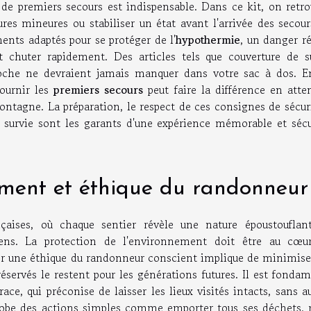
t de premiers secours est indispensable. Dans ce kit, on retr
sures mineures ou stabiliser un état avant l'arrivée des secou
ents adaptés pour se protéger de l'
hypothermie
, un danger r
t chuter rapidement. Des articles tels que couverture de su
poche ne devraient jamais manquer dans votre sac à dos. E
fournir les
premiers secours
peut faire la différence en atte
ontagne. La préparation, le respect de ces consignes de sécur
survie sont les garants d'une expérience mémorable et sécu
ement et éthique du randonneur
aises, où chaque sentier révèle une nature époustouflant
ens. La protection de l'environnement doit être au cœu
er une éthique du randonneur conscient implique de minimise
éservés le restent pour les générations futures. Il est fonda
ace, qui préconise de laisser les lieux visités intacts, sans 
globe des actions simples comme emporter tous ses déchets, r