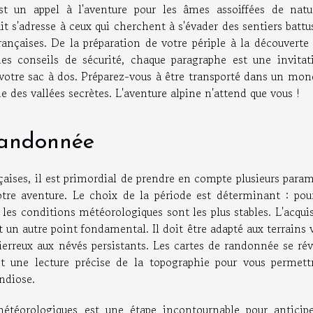
est un appel à l'aventure pour les âmes assoiffées de natu
t s'adresse à ceux qui cherchent à s'évader des sentiers battu
rançaises. De la préparation de votre périple à la découverte
des conseils de sécurité, chaque paragraphe est une invitat
votre sac à dos. Préparez-vous à être transporté dans un mon
 des vallées secrètes. L'aventure alpine n'attend que vous !
randonnée
çaises, il est primordial de prendre en compte plusieurs para
votre aventure. Le choix de la période est déterminant : pou
 les conditions météorologiques sont les plus stables. L'acqui
un autre point fondamental. Il doit être adapté aux terrains 
pierreux aux névés persistants. Les cartes de randonnée se ré
ent une lecture précise de la topographie pour vous permett
ndiose.
météorologiques est une étape incontournable pour anticipe