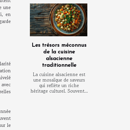
itent
e une
i, en
garde
Les trésors méconnus
de la cuisine
alsacienne
larité
traditionnelle
ation
La cuisine alsacienne est
ivelé
une mosaïque de saveurs
 avec
qui reflète un riche
héritage culturel. Souvent...
elles
onnée
uvent
ur le