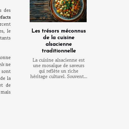
s des
efacts
rcent
es, le
Les trésors méconnus
tants
de la cuisine
alsacienne
traditionnelle
bonne
La cuisine alsacienne est
els
ne
une mosaïque de saveurs
qui reflète un riche
 sont
héritage culturel. Souvent...
 de la
et de
 mais