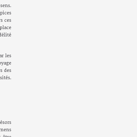
sens.
épices
rs ces
place
élité
ar les
voyage
rs des
ités.
résors
imens
 être