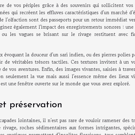
 de vos périples grâce à des souvenirs qui sollicitent vos 
ées qui recréent les effluves caractéristiques d'un marché d'
de l'olfaction sont des passeports pour un retour immédiat ve
aginez également l'impact des enregistrements sonores : une 
u les vagues se brisant sur le rivage restituent avec fid
x évoquant la douceur d'un sari indien, ou des pierres polies p
r de véritables trésors tactiles. Ces textures invitent à un 
 de vos aventures. Enfin, des images vivantes, saisies à trave
on seulement la vue mais aussi l'essence même des lieux vis
s est une fenêtre ouverte sur le monde que vous avez exploré.
et préservation
apades lointaines, il n'est pas rare de vouloir ramener des t
e rivage, roches sédimentaires aux formes intrigantes, spéc
s exotiques promettant d'insolites floraisons, tous semblent