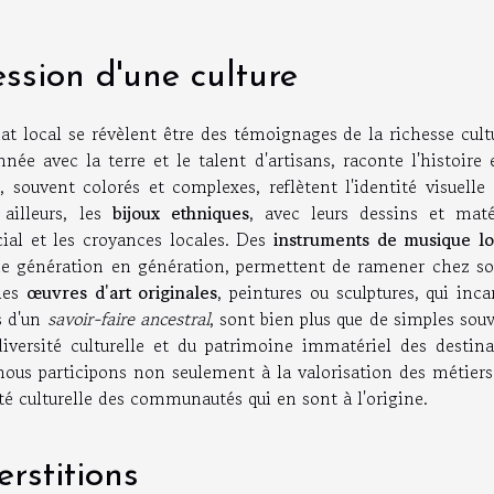
ression d'une culture
at local se révèlent être des témoignages de la richesse cult
nnée avec la terre et le talent d'artisans, raconte l'histoire 
n
, souvent colorés et complexes, reflètent l'identité visuelle
ailleurs, les
bijoux ethniques
, avec leurs dessins et maté
cial et les croyances locales. Des
instruments de musique l
 de génération en génération, permettent de ramener chez so
 les
œuvres d'art originales
, peintures ou sculptures, qui inc
ts d'un
savoir-faire ancestral
, sont bien plus que de simples sou
diversité culturelle et du patrimoine immatériel des destina
nous participons non seulement à la valorisation des métiers 
té culturelle des communautés qui en sont à l'origine.
erstitions