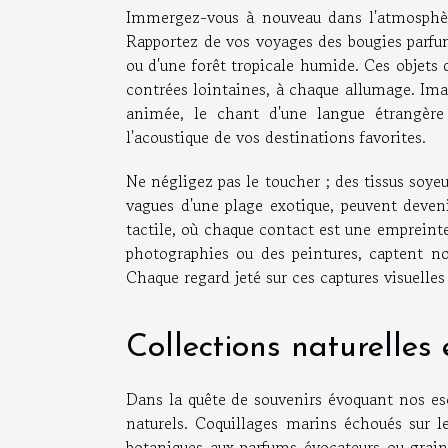
Immergez-vous à nouveau dans l'atmosphère
Rapportez de vos voyages des bougies parfum
ou d'une forêt tropicale humide. Ces objets 
contrées lointaines, à chaque allumage. Im
animée, le chant d'une langue étrangère o
l'acoustique de vos destinations favorites.
Ne négligez pas le toucher ; des tissus soyeu
vagues d'une plage exotique, peuvent deveni
tactile, où chaque contact est une empreinte
photographies ou des peintures, captent n
Chaque regard jeté sur ces captures visuelle
Collections naturelles 
Dans la quête de souvenirs évoquant nos esc
naturels. Coquillages marins échoués sur l
botaniques aux parfums évocateurs ou graine