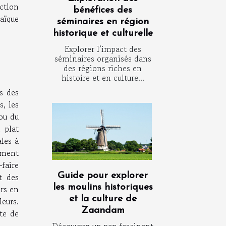
ction
bénéfices des
aïque
séminaires en région
historique et culturelle
Explorer l’impact des
séminaires organisés dans
des régions riches en
histoire et en culture...
s des
, les
ou du
 plat
ales à
iment
-faire
Guide pour explorer
t des
les moulins historiques
rs en
et la culture de
leurs.
Zaandam
te de
Découvrez un pan fascinant