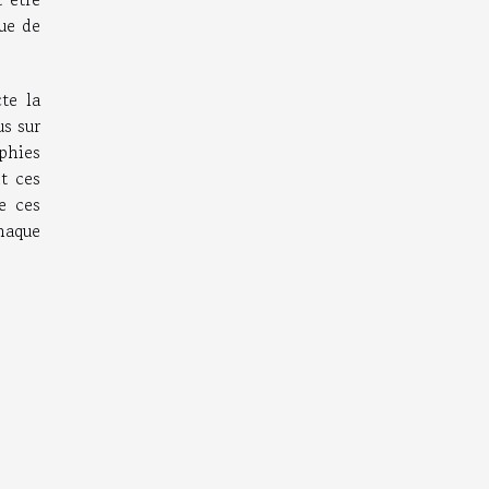
ue de
te la
us sur
aphies
t ces
e ces
haque