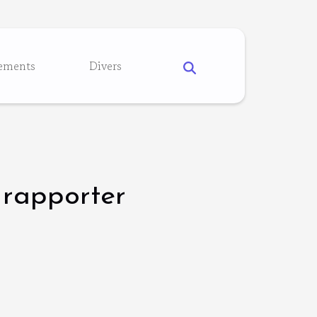
ements
Divers
à rapporter